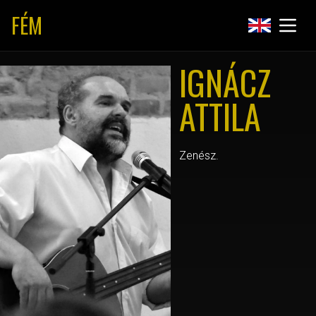
FÉM
IGNÁCZ
ATTILA
Zenész.